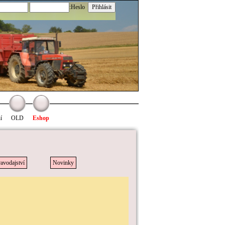
:Heslo
í
OLD
Eshop
avodajství
Novinky