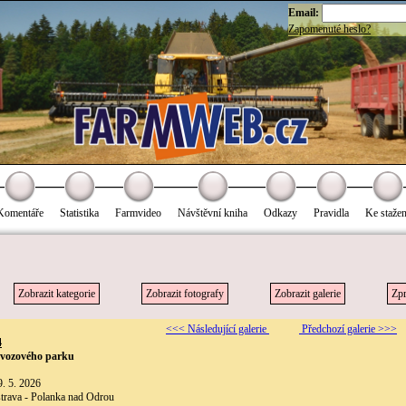
Email:
Zapomenuté heslo?
Komentáře
Statistika
Farmvideo
Návštěvní kniha
Odkazy
Pravidla
Ke stažen
Zobrazit kategorie
Zobrazit fotografy
Zobrazit galerie
Zpr
<<< Následující galerie
Předchozí galerie >>>
4
 vozového parku
9. 5. 2026
strava - Polanka nad Odrou