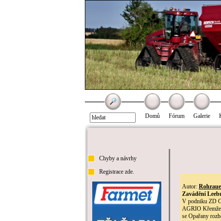
Domů
Fórum
Galerie
Chyby a návrhy
Registrace zde.
Autor:
Rohraue
Zavádění Leeb
V podniku ZD Op
AGRIO Křemže, n
se Opařany rozho