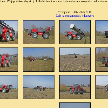
šina ! Přeji podniku, aby stroj plnil očekávání, obsluha byla nadmíru spokojená a nedocháze
Zveřejněno: 03.07.2026 21:00
Zpět na seznam galerií v kategorii