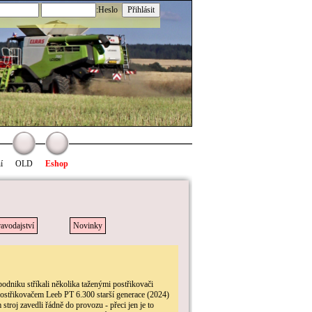
:Heslo
í
OLD
Eshop
avodajství
Novinky
dniku stříkali několika taženými postřikovači
ostřikovačem Leeb PT 6.300 starší generace (2024)
troj zavedli řádně do provozu - přeci jen je to