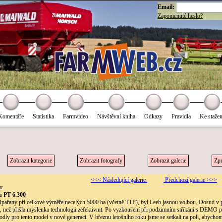
Email:
Zapomenuté heslo?
Komentáře
Statistika
Farmvideo
Návštěvní kniha
Odkazy
Pravidla
Ke stažen
Zobrazit kategorie
Zobrazit fotografy
Zobrazit galerie
Zpr
<<< Následující galerie
Předchozí galerie >>>
r
u PT 6.300
ařany při celkové výměře necelých 5000 ha (včetně TTP), byl Leeb jasnou volbou. Dosud v po
ež přišla myšlenka technologii zefektivnit. Po vyzkoušení při podzimním stříkání s DEMO p
dly pro tento model v nové generaci. V březnu letošního roku jsme se setkali na poli, abychom s