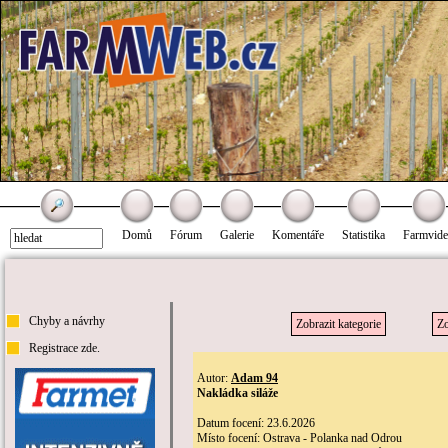
Domů
Fórum
Galerie
Komentáře
Statistika
Farmvid
Chyby a návrhy
Zobrazit kategorie
Zo
Registrace zde.
Autor:
Adam 94
Nakládka siláže
Datum focení: 23.6.2026
Místo focení: Ostrava - Polanka nad Odrou