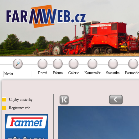
Domů
Fórum
Galerie
Komentáře
Statistika
Farmvid
Chyby a návrhy
Registrace zde.