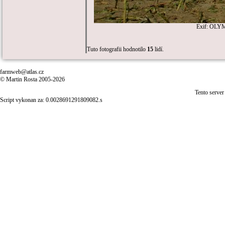
Exif: OLYM
Tuto fotografii hodnotilo
15
lidí.
farmweb@atlas.cz
© Martin Rosta 2005-2026
Tento server
Script vykonan za: 0.0028691291809082.s