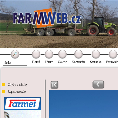
Domů
Fórum
Galerie
Komentáře
Statistika
Farmvid
Chyby a návrhy
Registrace zde.