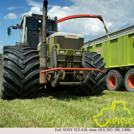
Exif: SONY SLT-A58, clona: f/8.0, ISO: 100, 1/400s