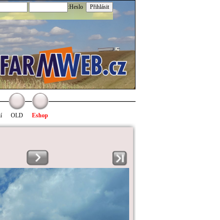
:Heslo
í
OLD
Eshop