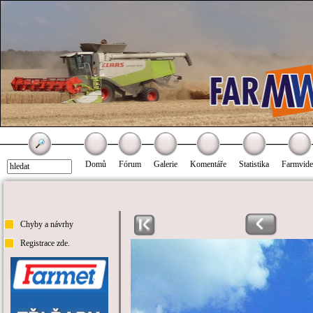
Domů
Fórum
Galerie
Komentáře
Statistika
Farmvid
Chyby a návrhy
Registrace zde.