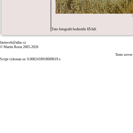
Tuto fotografii hodnotilo
15
lidí.
farmweb@atlas.cz
© Martin Rosta 2005-2026
Tento server
Script vykonan za: 0.0082418918609619.s