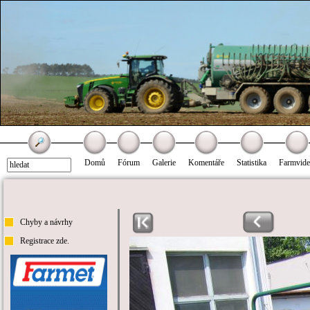
Domů
Fórum
Galerie
Komentáře
Statistika
Farmvid
Chyby a návrhy
Registrace zde.