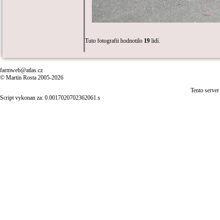
Tuto fotografii hodnotilo
19
lidí.
farmweb@atlas.cz
© Martin Rosta 2005-2026
Tento server
Script vykonan za: 0.0017020702362061.s