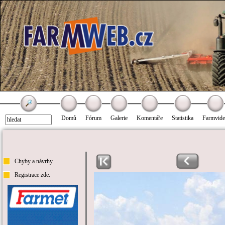
Domů
Fórum
Galerie
Komentáře
Statistika
Farmvid
Chyby a návrhy
Registrace zde.