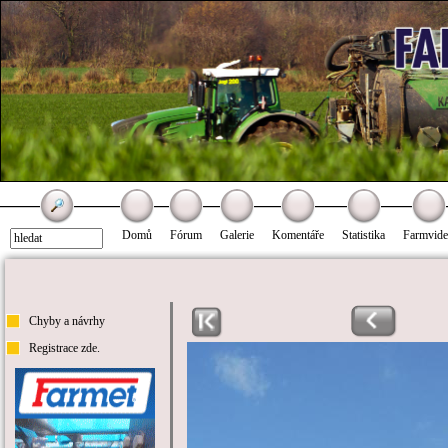
Domů
Fórum
Galerie
Komentáře
Statistika
Farmvid
Chyby a návrhy
Registrace zde.