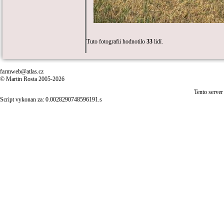
Tuto fotografii hodnotilo
33
lidí.
farmweb@atlas.cz
© Martin Rosta 2005-2026
Tento server
Script vykonan za: 0.0028290748596191.s