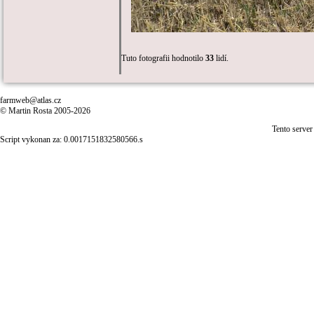
Tuto fotografii hodnotilo
33
lidí.
farmweb@atlas.cz
© Martin Rosta 2005-2026
Tento server
Script vykonan za: 0.0017151832580566.s