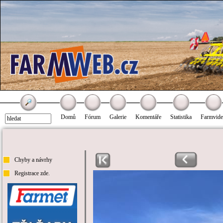
Domů
Fórum
Galerie
Komentáře
Statistika
Farmvid
Chyby a návrhy
Registrace zde.