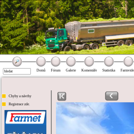
Domů
Fórum
Galerie
Komentáře
Statistika
Farmvid
Chyby a návrhy
Registrace zde.