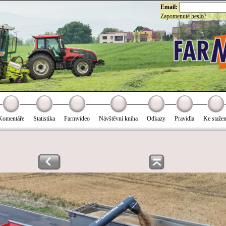
Email:
Zapomenuté heslo?
Komentáře
Statistika
Farmvideo
Návštěvní kniha
Odkazy
Pravidla
Ke stažen