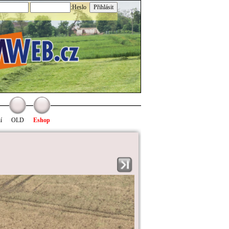
:Heslo
í
OLD
Eshop