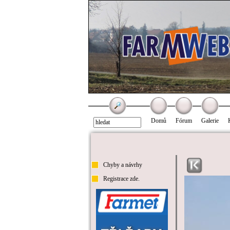
Domů
Fórum
Galerie
Chyby a návrhy
Registrace zde.