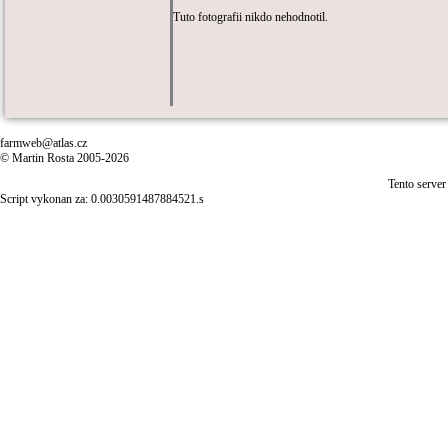
Tuto fotografii nikdo nehodnotil.
farmweb@atlas.cz
© Martin Rosta 2005-2026
Tento server
Script vykonan za: 0.0030591487884521.s