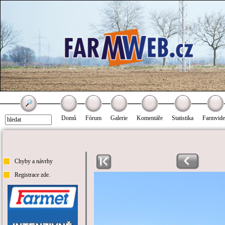
Domů
Fórum
Galerie
Komentáře
Statistika
Farmvid
Chyby a návrhy
Registrace zde.