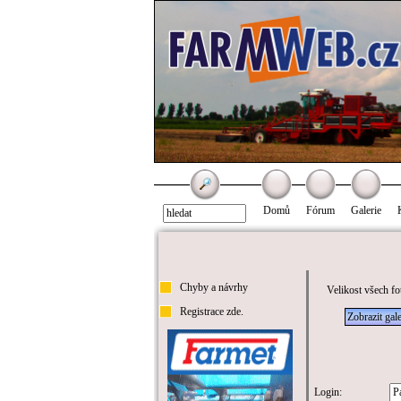
Domů
Fórum
Galerie
Chyby a návrhy
Velikost všech fo
Registrace zde.
Zobrazit gale
Login: