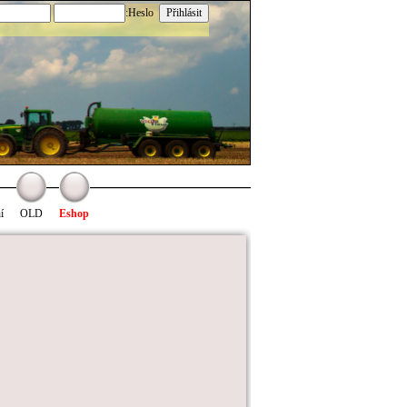
:Heslo
í
OLD
Eshop