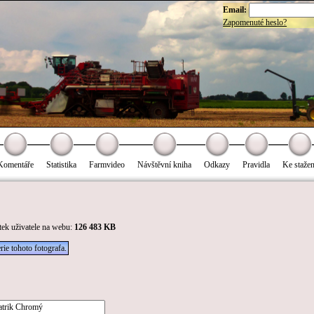
Email:
Zapomenuté heslo?
Komentáře
Statistika
Farmvideo
Návštěvní kniha
Odkazy
Pravidla
Ke stažen
tek uživatele na webu:
126 483 KB
rie tohoto fotografa.