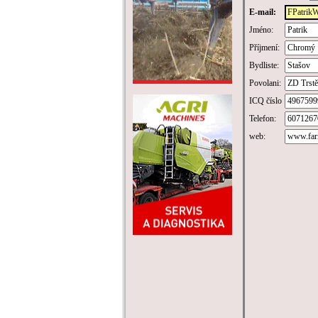
E-mail:
Jméno:
Příjmení:
Bydliste:
Povolani:
ICQ číslo
Telefon:
web: