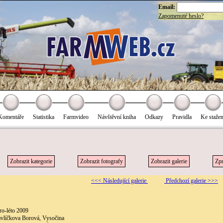
Email:
Zapomenuté heslo?
Komentáře
Statistika
Farmvideo
Návštěvní kniha
Odkazy
Pravidla
Ke stažen
Zobrazit kategorie
Zobrazit fotografy
Zobrazit galerie
Zpr
<<< Následující galerie
Předchozí galerie >>>
ro-léto 2009
avlíčkova Borová, Vysočina