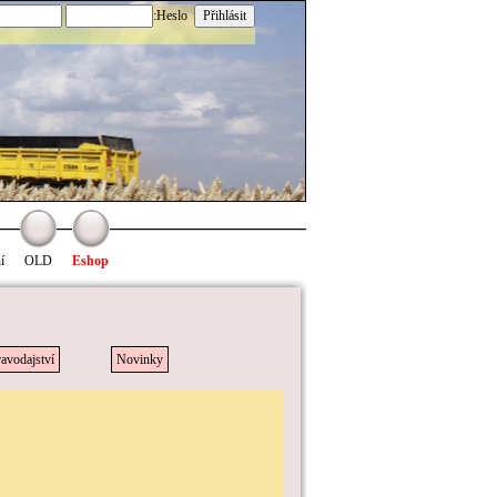
:Heslo
í
OLD
Eshop
avodajství
Novinky