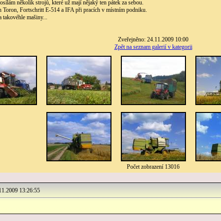
sílám několik strojů, které už mají nějaký ten pátek za sebou.
h Toron, Fortschritt E-514 a IFA při pracích v místním podniku.
 takovéhle mašiny...
Zveřejněno: 24.11.2009 10:00
Zpět na seznam galerií v kategorii
Počet zobrazení 13016
1.2009 13:26:55