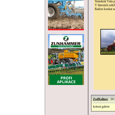
Tentokrát Vám po
V hlavních rolíc
Radost koukat na
ZodKolinec
24.1
krásná galerie