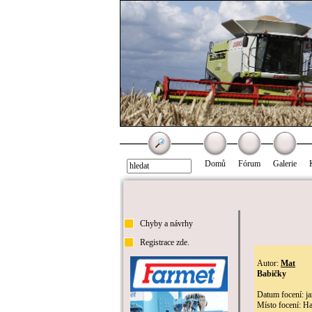
Domů
Fórum
Galerie
Chyby a návrhy
Registrace zde.
Autor:
Mat
Babičky
Datum focení: ja
Místo focení: H