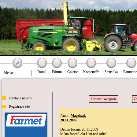
Domů
Fórum
Galerie
Komentáře
Statistika
Farmvid
Chyby a návrhy
Zobrazit kategorie
Zo
Registrace zde.
Autor:
Magrixak
20.11.2009
Datum focení: 20.11.2009
Místo focení: okr.Ustí nad orlicí