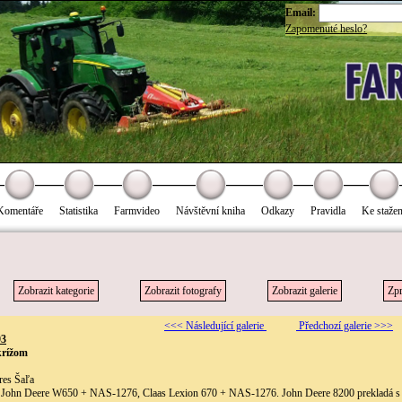
Email:
Zapomenuté heslo?
Komentáře
Statistika
Farmvideo
Návštěvní kniha
Odkazy
Pravidla
Ke stažen
Zobrazit kategorie
Zobrazit fotografy
Zobrazit galerie
Zpr
<<< Následující galerie
Předchozí galerie >>>
03
krížom
res Šaľa
: John Deere W650 + NAS-1276, Claas Lexion 670 + NAS-1276. John Deere 8200 prekladá s