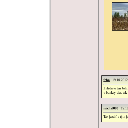
feba
19.10.2012 
Zvláda to ten Joh
v bunkry viac tak
michal003
19.10
Tak jazdiť s tým j