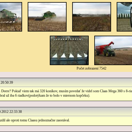
Počet zobrazení 7542
20:50:39
n Deere? Pokiaľ viem tak má 320 koníkov, musím povedať že videl som Claas Mega 360 s 8-ri
 bral už iba 6 riadkov(podotýkam že to bolo v miernom kopčeku).
.2012 22:33:38
azdil ale oproti tomu Claasu jednoznačne zaostával.