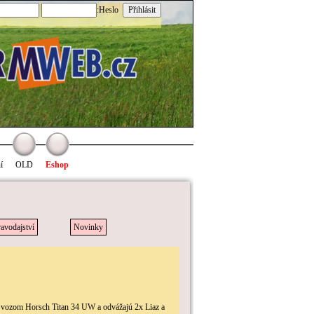
:Heslo
í
OLD
Eshop
avodajství
Novinky
 vozom Horsch Titan 34 UW a odvážajú 2x Liaz a