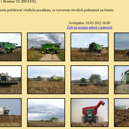
o + Brantner TA 20051XXL
chcem poďakovať všedkým posádkam, za vytvorenie skvelých podmienok na fotenie.
Zveřejněno: 18.05.2012 16:00
Zpět na seznam galerií v kategorii