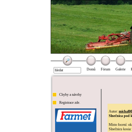
Domů
Fórum
Galerie
Chyby a návrhy
Registrace zde.
Autor:
michal0
Slnečnica pod 
Místo focení: ok
Slnečnicu kosia