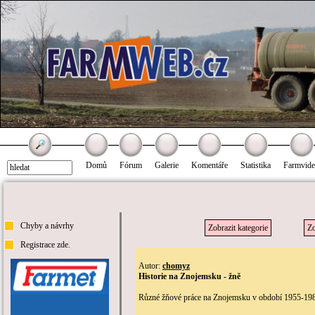
Domů
Fórum
Galerie
Komentáře
Statistika
Farmvid
Chyby a návrhy
Zobrazit kategorie
Zo
Registrace zde.
Autor:
chomyz
Historie na Znojemsku - žně
Různé žňové práce na Znojemsku v období 1955-1985.