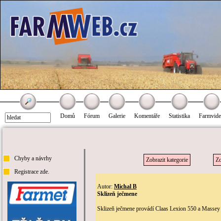
Domů
Fórum
Galerie
Komentáře
Statistika
Farmvid
Chyby a návrhy
Zobrazit kategorie
Zo
Registrace zde.
Autor:
Michal B
Sklizeň ječmene
Sklizeň ječmene provádí Claas Lexion 550 a Massey 