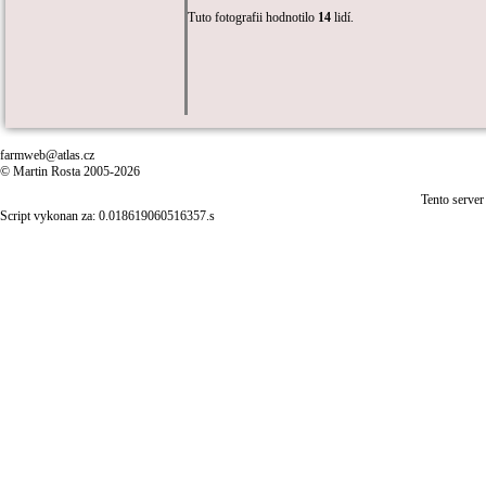
Tuto fotografii hodnotilo
14
lidí.
farmweb@atlas.cz
© Martin Rosta 2005-2026
Tento server
Script vykonan za: 0.018619060516357.s