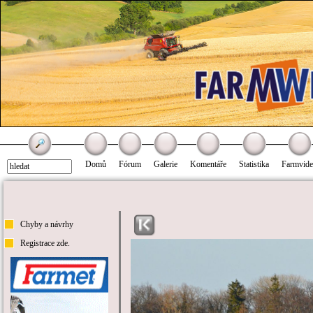
Domů
Fórum
Galerie
Komentáře
Statistika
Farmvid
Chyby a návrhy
Registrace zde.