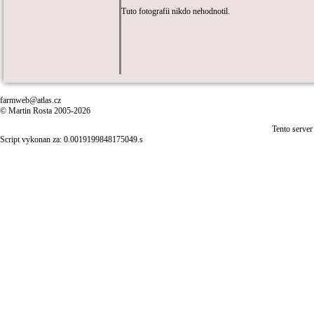
Tuto fotografii nikdo nehodnotil.
farmweb@atlas.cz
© Martin Rosta 2005-2026
Tento server
Script vykonan za: 0.0019199848175049.s