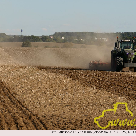
Exif: Panasonic DC-FZ10002, clona: f/4.0, ISO: 125, 1/130