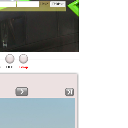
:Heslo
í
OLD
Eshop